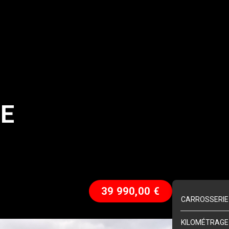
LE
39 990,00
€
CARROSSERIE
KILOMÉTRAGE