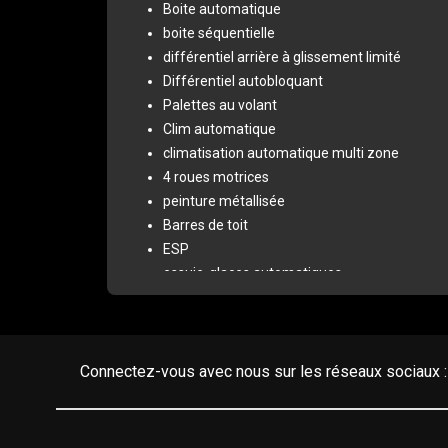
Boite automatique
boite séquentielle
différentiel arrière à glissement limité
Différentiel autobloquant
Palettes au volant
Clim automatique
climatisation automatique multi zone
4 roues motrices
peinture métallisée
Barres de toit
ESP
essuie-glaces automatiques
feux ar. à LED
Radar de recul
4 vitres électriques
accoudoir central arrière
Connectez-vous avec nous sur les réseaux sociaux :
Accoudoir central avant
baguettes de seuil de porte alu
banquette 1/3 - 2/3