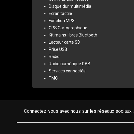
Disque dur multimédia
Ecran tactile
Fonction MP3
GPS Cartographique
Kit mains-libres Bluetooth
Lecteur carte SD
Prise USB
Radio
Radio numérique DAB
Services connectés
TMC
Aide au démarrage en côte
Arrêt et redémarrage auto. du moteur
Capteur de luminosité
Capteur de pluie
Connectez-vous avec nous sur les réseaux sociaux :
Commande Mode ECO
Commande du comportement dynamique
Démarrage sans clé