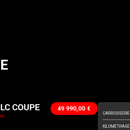
LE
LC
COUPE
49 990,00
€
CARROSSERIE
nic
KILOMÉTRAGE